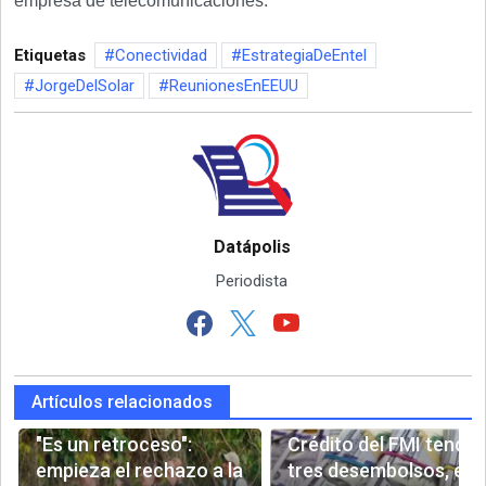
empresa de telecomunicaciones.
Etiquetas
Conectividad
EstrategiaDeEntel
JorgeDelSolar
ReunionesEnEEUU
Datápolis
Periodista
Artículos relacionados
"Es un retroceso":
Crédito del FMI tendrá
empieza el rechazo a la
tres desembolsos, el