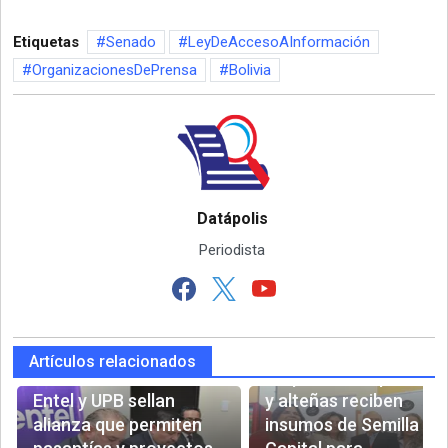
Etiquetas
Senado
LeyDeAccesoAInformación
OrganizacionesDePrensa
Bolivia
Datápolis
Periodista
Artículos relacionados
Mil pensiones paceña
Entel y UPB sellan
y alteñas reciben
alianza que permiten
insumos de Semilla